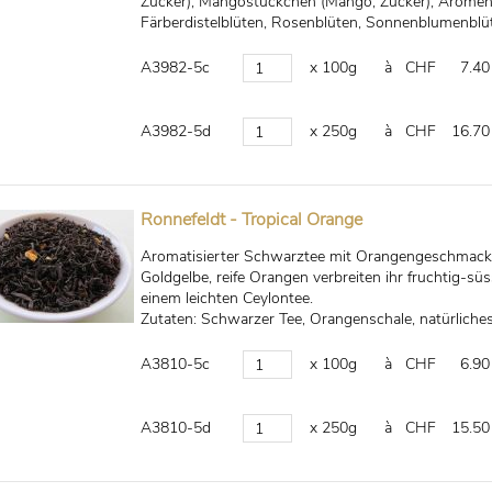
Zucker), Mangostückchen (Mango, Zucker), Aromen
Färberdistelblüten, Rosenblüten, Sonnenblumenblü
A3982-5c
x 100g
à CHF
7.40
A3982-5d
x 250g
à CHF
16.70
Ronnefeldt - Tropical Orange
Aromatisierter Schwarztee mit Orangengeschmack,
Goldgelbe, reife Orangen verbreiten ihr fruchtig-
einem leichten Ceylontee.
Zutaten: Schwarzer Tee, Orangenschale, natürlich
A3810-5c
x 100g
à CHF
6.90
A3810-5d
x 250g
à CHF
15.50