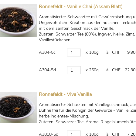
Ronnefeldt - Vanille Chai (Assam Blatt)
Aromatisierter Schwarztee mit Gewürzmischung u
Ungewöhnliche Kreation aus der indischen Teeküc
mit dem sanften Geschmack der Vanille.
Zutaten: Schwarzer Tee (60%), Ingwer, Nelke, Zim
Vanillestückchen.
A304-5c
x 100g
à CHF
9.90
A304-5d
x 250g
à CHF
22.30
Ronnefeldt - Viva Vanilla
Aromatisierter Scharztee mit Vanillegeschmack, a
Bühne frei für die Königin der Gewürze - Vanille. Za
herbe Indientee-Mischung.
Zutaten: Schwarzer Tee, Aroma, Ringelblumenblüte
A3818-5c
x 100g
à CHF
7.20