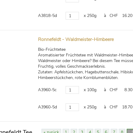
A3818-5d
x 250g
à CHF
16.20
Ronnefeldt - Waldmeister-Himbeere
Bio-Früchtetee
Aromatisierter Früchtetee mit Waldmeister-Himbe
Waldmeister oder Himbeere? Bei diesem Tee müssen
Fruchtig, volles Geschmackserlebnis.
Zutaten: Apfelstückchen, Hagebuttenschale, Hibisku
Himbeerstückchen, rote Kornblumenblüten.
A3960-5c
x 100g
à CHF
8.30
A3960-5d
x 250g
à CHF
18.70
nnefeldt Tee
« zurück
1
2
3
4
5
6
7
8