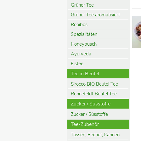
Grüner Tee
Grüner Tee aromatisiert
Rooibos
Spezialitäten
Honeybusch
Ayurveda
Eistee
Tee in Beutel
Sirocco BIO Beutel Tee
Ronnefeldt Beutel Tee
Zucker / Süsstoffe
Zucker / Süsstoffe
Tee-Zubehör
Tassen, Becher, Kannen