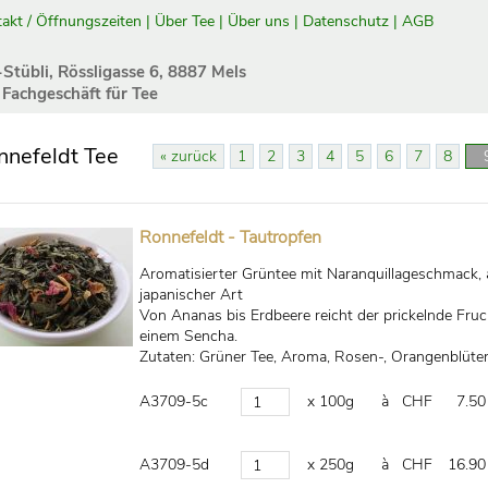
akt / Öffnungszeiten
|
Über Tee
|
Über uns
|
Datenschutz
|
AGB
-Stübli, Rössligasse 6, 8887 Mels
 Fachgeschäft für Tee
nnefeldt Tee
« zurück
1
2
3
4
5
6
7
8
Ronnefeldt - Tautropfen
Aromatisierter Grüntee mit Naranquillageschmack,
japanischer Art
Von Ananas bis Erdbeere reicht der prickelnde Fru
einem Sencha.
Zutaten: Grüner Tee, Aroma, Rosen-, Orangenblüte
A3709-5c
x 100g
à CHF
7.50
A3709-5d
x 250g
à CHF
16.90