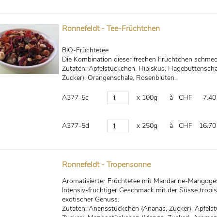
Ronnefeldt - Tee-Früchtchen
BIO-Früchtetee
Die Kombination dieser frechen Früchtchen schmeckt
Zutaten: Apfelstückchen, Hibiskus, Hagebuttensch
Zucker), Orangenschale, Rosenblüten.
A377-5c
x 100g
à CHF
7.40
A377-5d
x 250g
à CHF
16.70
Ronnefeldt - Tropensonne
Aromatisierter Früchtetee mit Mandarine-Mangog
Intensiv-fruchtiger Geschmack mit der Süsse tropisc
exotischer Genuss.
Zutaten: Anansstückchen (Ananas, Zucker), Apfels