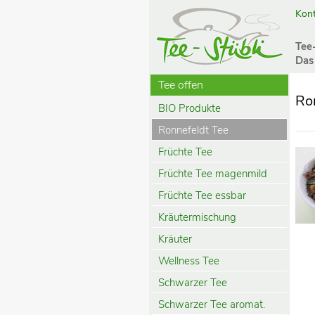
Kont
Tee
Das
Tee offen
Ro
BIO Produkte
Ronnefeldt Tee
Früchte Tee
Früchte Tee magenmild
Früchte Tee essbar
Kräutermischung
Kräuter
Wellness Tee
Schwarzer Tee
Schwarzer Tee aromat.