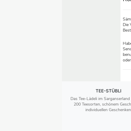
Sämt
Die 
Best
Habe
Send
benu
oder
TEE-STÜBLI
Das Tee-Lädeli im Sarganserland
200 Teesorten, schönem Gesch
individuellen Geschenken