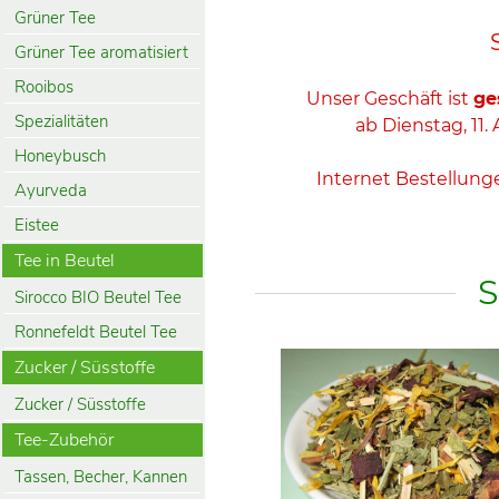
Grüner Tee
Grüner Tee aromatisiert
Rooibos
Unser Geschäft ist
ge
Spezialitäten
ab Dienstag, 11. 
Honeybusch
Internet Bestellun
Ayurveda
Eistee
Tee in Beutel
S
Sirocco BIO Beutel Tee
Ronnefeldt Beutel Tee
Zucker / Süsstoffe
Zucker / Süsstoffe
Tee-Zubehör
Tassen, Becher, Kannen