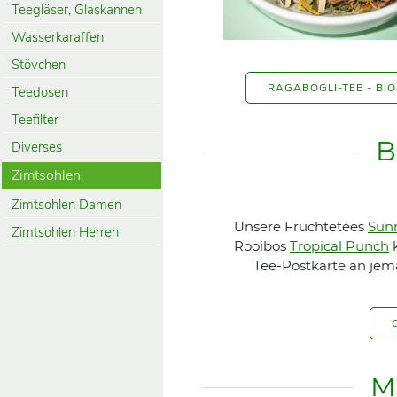
Teegläser, Glaskannen
Wasserkaraffen
Stövchen
RÄGABÖGLI-TEE - BIO
Teedosen
Teefilter
B
Diverses
Zimtsohlen
Zimtsohlen Damen
Unsere Früchtetees
Sunn
Zimtsohlen Herren
Rooibos
Tropical Punch
k
Tee-Postkarte an jem
M