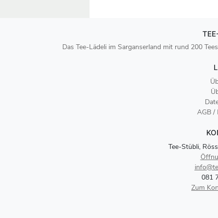
TEE
Das Tee-Lädeli im Sarganserland mit rund 200 Tees
L
Üb
Üb
Dat
AGB /
KO
Tee-Stübli, Röss
Öffnu
info@te
081 
Zum Kon