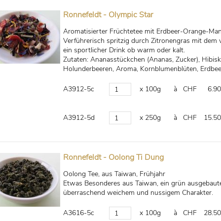
Ronnefeldt - Olympic Star
Aromatisierter Früchtetee mit Erdbeer-Orange-M
Verführerisch spritzig durch Zitronengras mit dem 
ein sportlicher Drink ob warm oder kalt.
Zutaten: Ananasstückchen (Ananas, Zucker), Hibisk
Holunderbeeren, Aroma, Kornblumenblüten, Erdbe
A3912-5c
x 100g
à CHF
6.90
A3912-5d
x 250g
à CHF
15.50
Ronnefeldt - Oolong Ti Dung
Oolong Tee, aus Taiwan, Frühjahr
Etwas Besonderes aus Taiwan, ein grün ausgebaute
überraschend weichem und nussigem Charakter.
A3616-5c
x 100g
à CHF
28.50