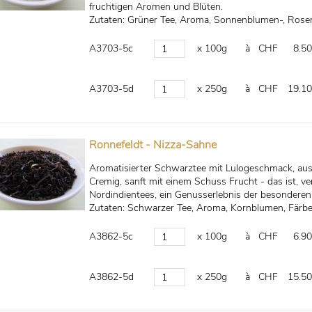
fruchtigen Aromen und Blüten.
Zutaten: Grüner Tee, Aroma, Sonnenblumen-, Rose
A3703-5c
x 100g
à CHF
8.50
A3703-5d
x 250g
à CHF
19.10
Ronnefeldt - Nizza-Sahne
Aromatisierter Schwarztee mit Lulogeschmack, au
Cremig, sanft mit einem Schuss Frucht - das ist, 
Nordindientees, ein Genusserlebnis der besonderen
Zutaten: Schwarzer Tee, Aroma, Kornblumen, Färber
A3862-5c
x 100g
à CHF
6.90
A3862-5d
x 250g
à CHF
15.50