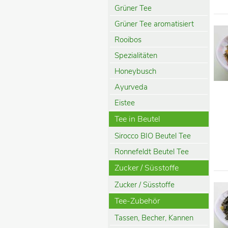
Grüner Tee
Grüner Tee aromatisiert
Rooibos
Spezialitäten
Honeybusch
Ayurveda
Eistee
Tee in Beutel
Sirocco BIO Beutel Tee
Ronnefeldt Beutel Tee
Zucker / Süsstoffe
Zucker / Süsstoffe
Tee-Zubehör
Tassen, Becher, Kannen