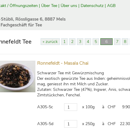
akt / Öffnungszeiten
|
Über Tee
|
Über uns
|
Datenschutz
|
AGB
-Stübli, Rössligasse 6, 8887 Mels
 Fachgeschäft für Tee
nnefeldt Tee
« zurück
1
2
3
4
5
6
7
8
Ronnefeldt - Masala Chai
Schwarzer Tee mit Gewürzmischung
Der exotisch gewürzte Tee aus Indien: geheimnisvol
mag, geniesst ihn mit Milch und Zucker.
Zutaten: Schwarzer Tee (47%), Ingwer, Anis, schwar
Zimtstückchen, Fenchel.
A305-5c
x 100g
à CHF
9.90
A305-5d
x 250g
à CHF
22.30