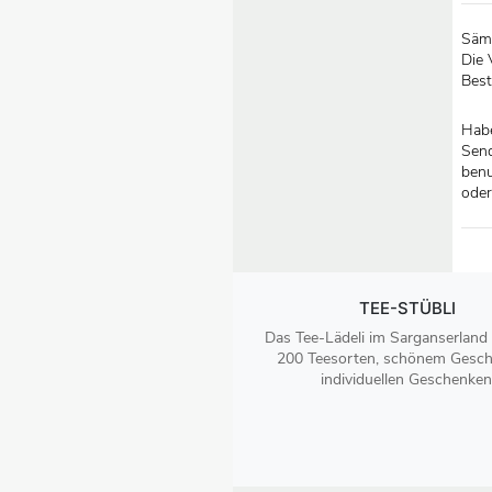
Sämt
Die 
Best
Habe
Send
benu
oder
TEE-STÜBLI
Das Tee-Lädeli im Sarganserland
200 Teesorten, schönem Gesch
individuellen Geschenken