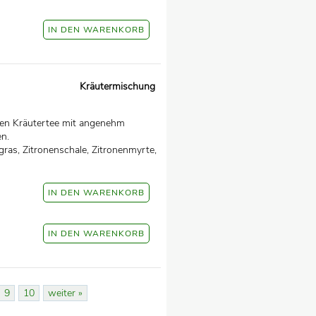
Kräutermischung
nten Kräutertee mit angenehm
n.
gras, Zitronenschale, Zitronenmyrte,
9
10
weiter »