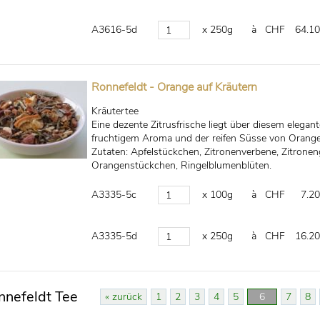
A3616-5d
x 250g
à CHF
64.10
Ronnefeldt - Orange auf Kräutern
Kräutertee
Eine dezente Zitrusfrische liegt über diesem elega
fruchtigem Aroma und der reifen Süsse von Orange
Zutaten: Apfelstückchen, Zitronenverbene, Zitronen
Orangenstückchen, Ringelblumenblüten.
A3335-5c
x 100g
à CHF
7.20
A3335-5d
x 250g
à CHF
16.20
nnefeldt Tee
« zurück
1
2
3
4
5
6
7
8