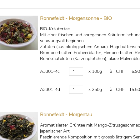
Ronnefeldt - Morgensonne - BIO
BIO-Kräutertee
Mit einer frischen und anregenden Kräutermischun
schwungvoll beginnen.
Zutaten (aus ökologischem Anbau): Hagebuttenschal
Brombeerblätter, Erdbeerblätter, Himbeerblätter, R
Ruhrkrautblüten (Katzenpfötchen), blaue Malvenblü
A3301-4c
x 100g
à CHF
6.90
A3301-4d
x 250g
à CHF
15.50
Ronnefeldt - Morgentau
Aromatisierter Grüntee mit Mango-Zitrusgeschmac
japanischer Art
Faszinierende Komposition mit grossblättrigem Se