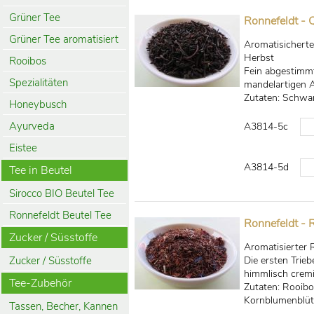
Grüner Tee
Ronnefeldt - 
Grüner Tee aromatisiert
Aromatisicherte
Herbst
Rooibos
Fein abgestimmt
Spezialitäten
mandelartigen A
Zutaten: Schwar
Honeybusch
Ayurveda
A3814-5c
Eistee
A3814-5d
Tee in Beutel
Sirocco BIO Beutel Tee
Ronnefeldt Beutel Tee
Ronnefeldt - 
Zucker / Süsstoffe
Aromatisierter 
Zucker / Süsstoffe
Die ersten Trie
himmlisch crem
Tee-Zubehör
Zutaten: Rooibo
Kornblumenblüt
Tassen, Becher, Kannen