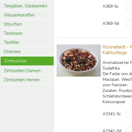
Teegläser, Glaskannen
A369-5c
Wasserkaraffen
A369-5d
Stövchen
Teedosen
Teefilter
Ronnefeldt - 
Diverses
Kaktusfeige
Zimtsohlen
Aromatisierter
Südafrika
Zimtsohlen Damen
Die Farbe von 
Marzipan. Weich
Zimtsohlen Herren
vom Feinsten.
Zutaten: Rooibo
Schlehdornbeere
Kokosrapsel.
A3341-5c
A3341-5d