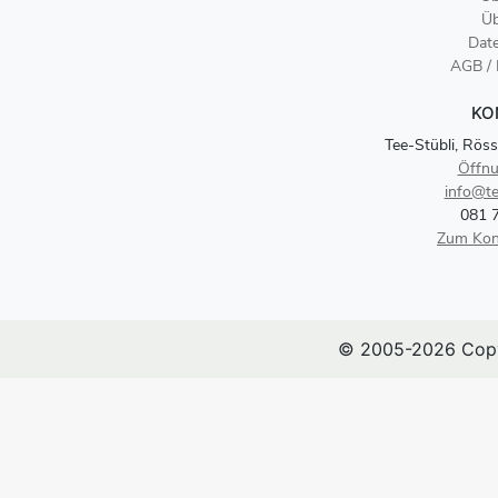
Üb
Dat
AGB /
KO
Tee-Stübli, Röss
Öffnu
info@te
081 
Zum Kon
© 2005-2026 Copy