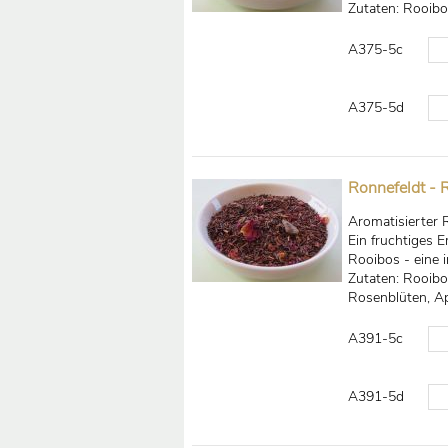
Zutaten: Rooibo
A375-5c
A375-5d
Ronnefeldt - 
Aromatisierter 
Ein fruchtiges E
Rooibos - eine i
Zutaten: Rooibos
Rosenblüten, Ap
A391-5c
A391-5d