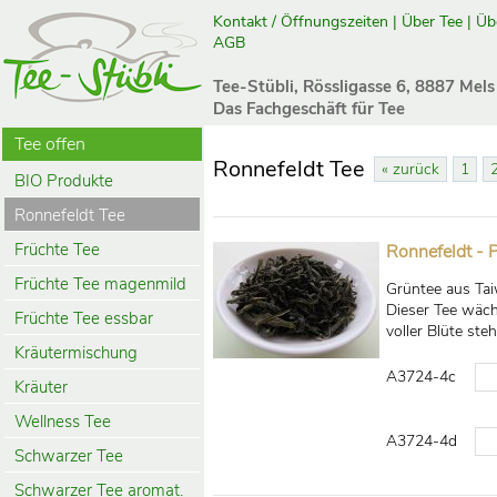
Kontakt / Öffnungszeiten
|
Über Tee
|
Üb
AGB
Tee-Stübli, Rössligasse 6, 8887 Mels
Das Fachgeschäft für Tee
Tee offen
Ronnefeldt Tee
« zurück
1
BIO Produkte
Ronnefeldt Tee
Früchte Tee
Ronnefeldt - 
Früchte Tee magenmild
Grüntee aus Tai
Dieser Tee wäch
Früchte Tee essbar
voller Blüte st
Kräutermischung
A3724-4c
Kräuter
Wellness Tee
A3724-4d
Schwarzer Tee
Schwarzer Tee aromat.