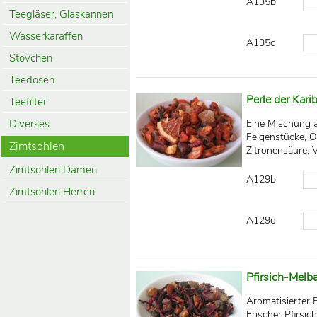
A135b
Teegläser, Glaskannen
Wasserkaraffen
A135c
Stövchen
Teedosen
Perle der Karib
Teefilter
Diverses
Eine Mischung a
Feigenstücke, O
Zimtsohlen
Zitronensäure,
Zimtsohlen Damen
A129b
Zimtsohlen Herren
A129c
Pfirsich-Melb
Aromatisierter 
Frischer Pfirsi