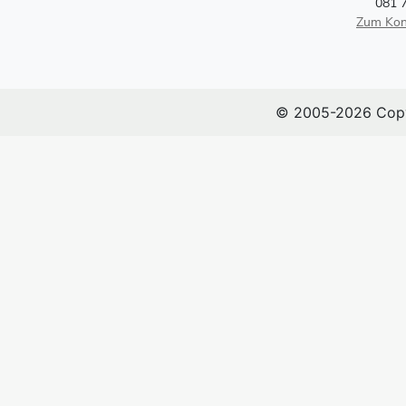
081 
Zum Kon
© 2005-2026 Copy