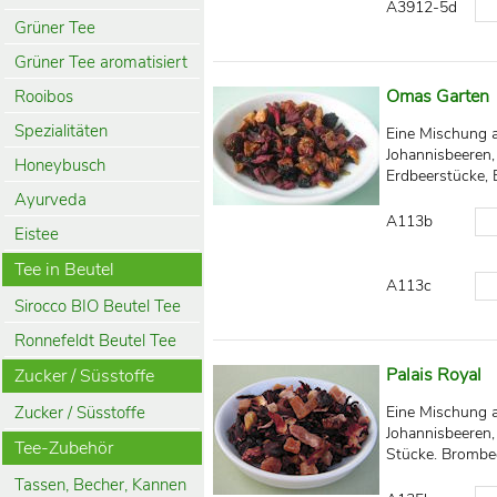
A3912-5d
Grüner Tee
Grüner Tee aromatisiert
Omas Garten
Rooibos
Spezialitäten
Eine Mischung a
Johannisbeeren
Honeybusch
Erdbeerstücke, 
Ayurveda
A113b
Eistee
Tee in Beutel
A113c
Sirocco BIO Beutel Tee
Ronnefeldt Beutel Tee
Palais Royal
Zucker / Süsstoffe
Zucker / Süsstoffe
Eine Mischung a
Johannisbeeren,
Tee-Zubehör
Stücke. Brombe
Tassen, Becher, Kannen