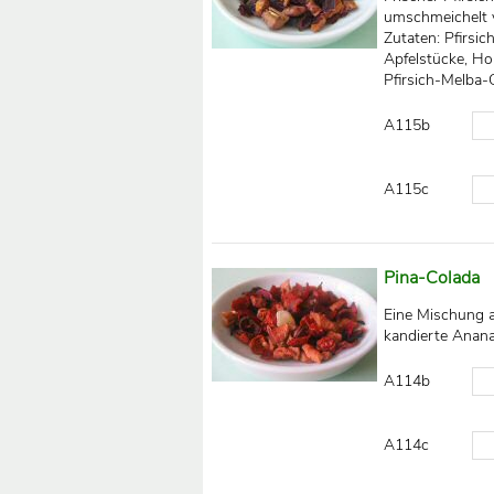
umschmeichelt 
Zutaten: Pfirsi
Apfelstücke, Ho
Pfirsich-Melba
A115b
A115c
Pina-Colada
Eine Mischung a
kandierte Anan
A114b
A114c