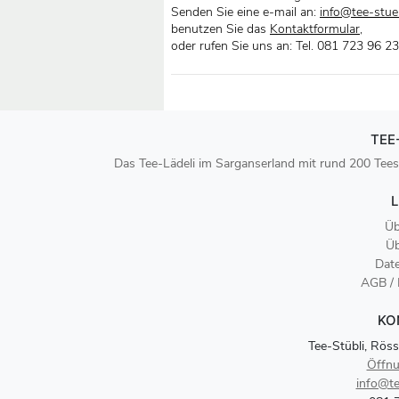
Senden Sie eine e-mail an:
info@tee-stueb
benutzen Sie das
Kontaktformular
,
oder rufen Sie uns an: Tel. 081 723 96 23
TEE
Das Tee-Lädeli im Sarganserland mit rund 200 Tees
L
Üb
Üb
Dat
AGB /
KO
Tee-Stübli, Röss
Öffnu
info@te