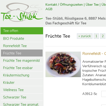
Kontakt / Öffnungszeiten
|
Über Tee
|
Üb
AGB
Tee-Stübli, Rössligasse 6, 8887 Mels
Das Fachgeschäft für Tee
Tee offen
Früchte Tee
« zurück
1
2
BIO Produkte
Ronnefeldt Tee
Früchte Tee
Ronnefeldt - 
Früchte Tee magenmild
Aromatisierter
Verführerisch s
Früchte Tee essbar
tropischer Früch
Kräutermischung
Zutaten: Ananas
Hagebuttenschal
Kräuter
Kornblumenblüt
Wellness Tee
A3912-5c
Schwarzer Tee
Schwarzer Tee aromat.