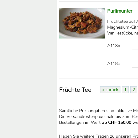
Purlimunter
Früchtetee auf A
Magnesium-Citra
Vanillestücke, 
A118b
A118c
Früchte Tee
« zurück
1
2
Sämtliche Preisangaben sind inklusive M
Die Versandkostenpauschale bis zum Bes
Bestellungen im Wert
ab CHF 150.00
we
Haben Sie weitere Fragen zu unseren Pr