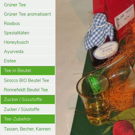
Grüner Tee
Grüner Tee aromatisiert
Rooibos
Spezialitäten
Honeybusch
Ayurveda
Eistee
Tee in Beutel
Sirocco BIO Beutel Tee
Ronnefeldt Beutel Tee
Zucker / Süsstoffe
Zucker / Süsstoffe
Tee-Zubehör
Tassen, Becher, Kannen