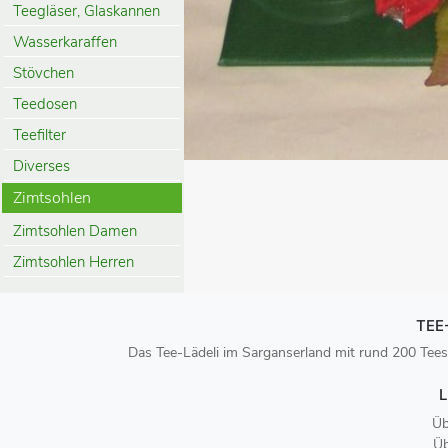
Teegläser, Glaskannen
Wasserkaraffen
Stövchen
Teedosen
Teefilter
Diverses
Zimtsohlen
Zimtsohlen Damen
Zimtsohlen Herren
TEE
Das Tee-Lädeli im Sarganserland mit rund 200 Tees
L
Üb
Üb