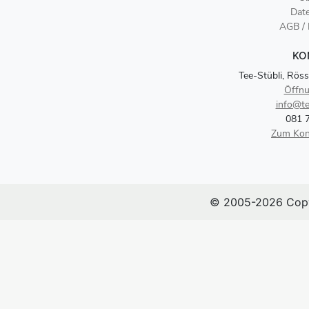
Dat
AGB /
KO
Tee-Stübli, Röss
Öffnu
info@te
081 
Zum Kon
© 2005-2026 Copy