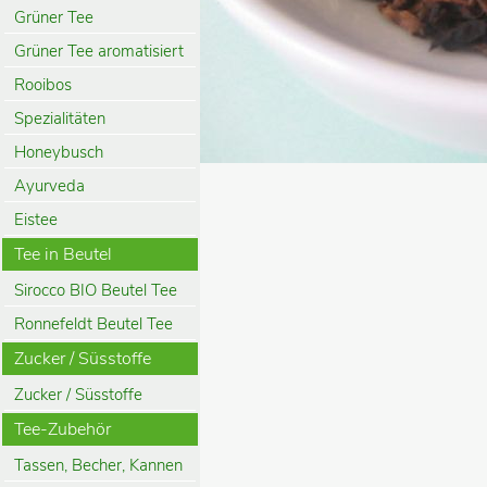
Grüner Tee
Grüner Tee aromatisiert
Rooibos
Spezialitäten
Honeybusch
Ayurveda
Eistee
Tee in Beutel
Sirocco BIO Beutel Tee
Ronnefeldt Beutel Tee
Zucker / Süsstoffe
Zucker / Süsstoffe
Tee-Zubehör
Tassen, Becher, Kannen