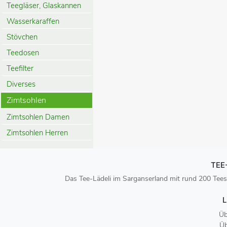
Teegläser, Glaskannen
Wasserkaraffen
Stövchen
Teedosen
Teefilter
Diverses
Zimtsohlen
Zimtsohlen Damen
Zimtsohlen Herren
TEE
Das Tee-Lädeli im Sarganserland mit rund 200 Tees
L
Üb
Üb