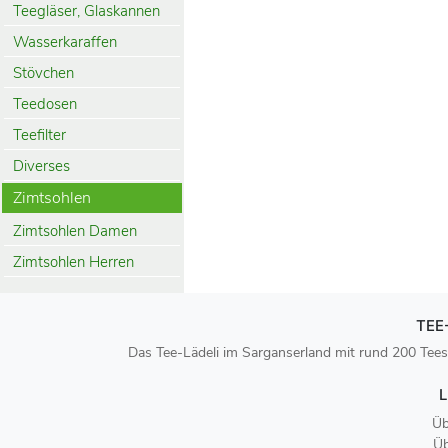
Teegläser, Glaskannen
Wasserkaraffen
Stövchen
Teedosen
Teefilter
Diverses
Zimtsohlen
Zimtsohlen Damen
Zimtsohlen Herren
TEE
Das Tee-Lädeli im Sarganserland mit rund 200 Tees
L
Üb
Üb