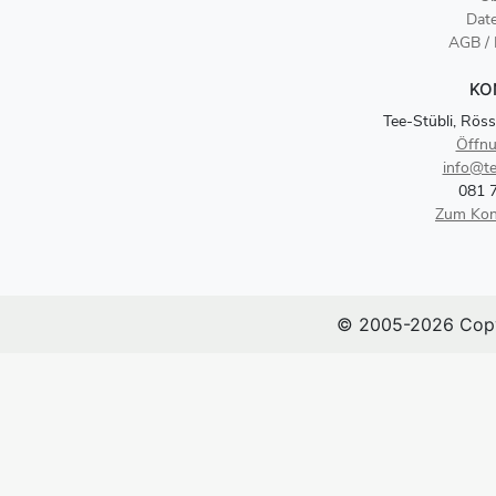
Dat
AGB /
KO
Tee-Stübli, Röss
Öffnu
info@te
081 
Zum Kon
© 2005-2026 Copy