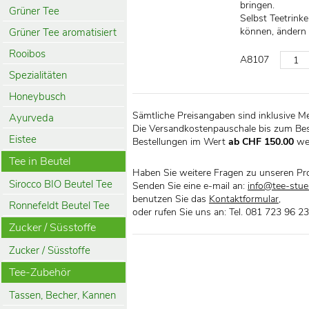
bringen.
Grüner Tee
Selbst Teetrink
können, ändern 
Grüner Tee aromatisiert
Rooibos
A8107
Spezialitäten
Honeybusch
Sämtliche Preisangaben sind inklusive M
Ayurveda
Die Versandkostenpauschale bis zum Bes
Eistee
Bestellungen im Wert
ab CHF 150.00
we
Tee in Beutel
Haben Sie weitere Fragen zu unseren Pr
Sirocco BIO Beutel Tee
Senden Sie eine e-mail an:
info@tee-stueb
benutzen Sie das
Kontaktformular
,
Ronnefeldt Beutel Tee
oder rufen Sie uns an: Tel. 081 723 96 23
Zucker / Süsstoffe
Zucker / Süsstoffe
Tee-Zubehör
Tassen, Becher, Kannen