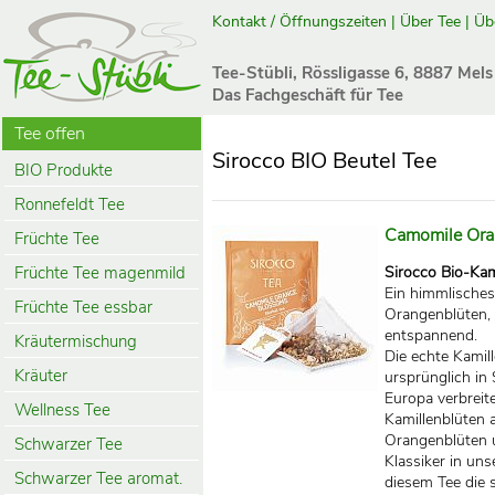
Kontakt / Öffnungszeiten
|
Über Tee
|
Üb
Tee-Stübli, Rössligasse 6, 8887 Mels
Das Fachgeschäft für Tee
Tee offen
Sirocco BIO Beutel Tee
BIO Produkte
Ronnefeldt Tee
Camomile Ora
Früchte Tee
Früchte Tee magenmild
Sirocco Bio-Kam
Ein himmlisches
Früchte Tee essbar
Orangenblüten, 
entspannend.
Kräutermischung
Die echte Kamill
Kräuter
ursprünglich in
Europa verbreit
Wellness Tee
Kamillenblüten 
Orangenblüten u
Schwarzer Tee
Klassiker in un
Schwarzer Tee aromat.
diesem Tee die s