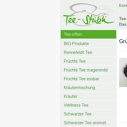
Kont
Tee
Das
Tee offen
Gr
BIO Produkte
Ronnefeldt Tee
Früchte Tee
Früchte Tee magenmild
Früchte Tee essbar
Kräutermischung
Kräuter
Wellness Tee
Schwarzer Tee
Schwarzer Tee aromat.