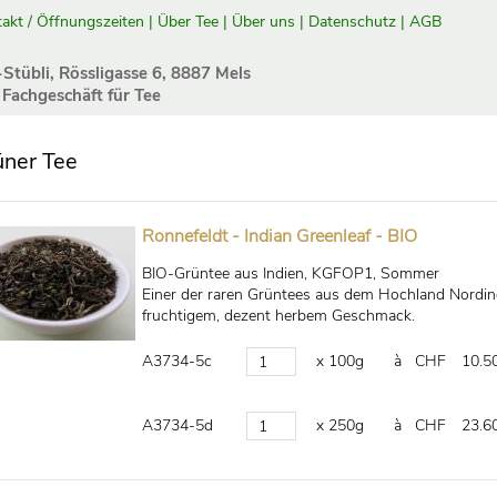
akt / Öffnungszeiten
|
Über Tee
|
Über uns
|
Datenschutz
|
AGB
-Stübli, Rössligasse 6, 8887 Mels
 Fachgeschäft für Tee
üner Tee
Ronnefeldt - Indian Greenleaf - BIO
BIO-Grüntee aus Indien, KGFOP1, Sommer
Einer der raren Grüntees aus dem Hochland Nordind
fruchtigem, dezent herbem Geschmack.
A3734-5c
x 100g
à CHF
10.5
A3734-5d
x 250g
à CHF
23.6