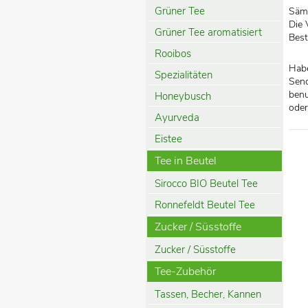
Grüner Tee
Sämt
Die 
Grüner Tee aromatisiert
Best
Rooibos
Habe
Spezialitäten
Send
benu
Honeybusch
oder
Ayurveda
Eistee
Tee in Beutel
Sirocco BIO Beutel Tee
Ronnefeldt Beutel Tee
Zucker / Süsstoffe
Zucker / Süsstoffe
Tee-Zubehör
Tassen, Becher, Kannen