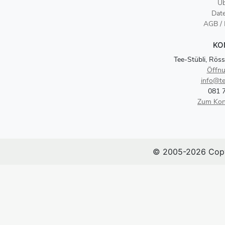
Üb
Dat
AGB /
KO
Tee-Stübli, Röss
Öffnu
info@te
081 
Zum Kon
© 2005-2026 Copy