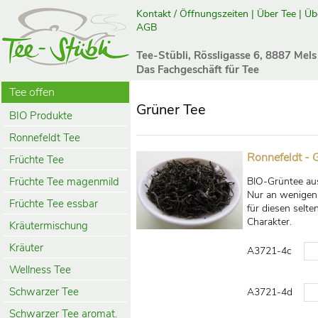
Kontakt / Öffnungszeiten
|
Über Tee
|
Üb
AGB
Tee-Stübli, Rössligasse 6, 8887 Mels
Das Fachgeschäft für Tee
Tee offen
Grüner Tee
BIO Produkte
Ronnefeldt Tee
Ronnefeldt - 
Früchte Tee
Früchte Tee magenmild
BIO-Grüntee aus
Nur an wenigen 
Früchte Tee essbar
für diesen selte
Charakter.
Kräutermischung
Kräuter
A3721-4c
Wellness Tee
Schwarzer Tee
A3721-4d
Schwarzer Tee aromat.