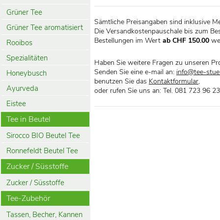
Grüner Tee
Sämtliche Preisangaben sind inklusive M
Grüner Tee aromatisiert
Die Versandkostenpauschale bis zum Bes
Bestellungen im Wert
ab CHF 150.00
we
Rooibos
Spezialitäten
Haben Sie weitere Fragen zu unseren Pr
Senden Sie eine e-mail an:
info@tee-stueb
Honeybusch
benutzen Sie das
Kontaktformular
,
Ayurveda
oder rufen Sie uns an: Tel. 081 723 96 23
Eistee
Tee in Beutel
Sirocco BIO Beutel Tee
Ronnefeldt Beutel Tee
Zucker / Süsstoffe
Zucker / Süsstoffe
Tee-Zubehör
Tassen, Becher, Kannen