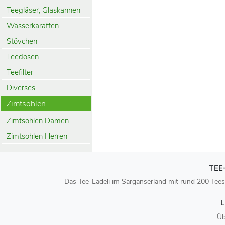
Teegläser, Glaskannen
Wasserkaraffen
Stövchen
Teedosen
Teefilter
Diverses
Zimtsohlen
Zimtsohlen Damen
Zimtsohlen Herren
TEE
Das Tee-Lädeli im Sarganserland mit rund 200 Tees
L
Üb