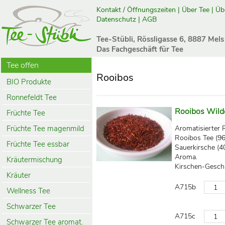
Kontakt / Öffnungszeiten
|
Über Tee
|
Üb
Datenschutz
|
AGB
Tee-Stübli, Rössligasse 6, 8887 Mels
Das Fachgeschäft für Tee
Tee offen
Rooibos
BIO Produkte
Ronnefeldt Tee
Rooibos Wild
Früchte Tee
Früchte Tee magenmild
Aromatisierter 
Rooibos Tee (96
Früchte Tee essbar
Sauerkirsche (4
Aroma.
Kräutermischung
Kirschen-Gesch
Kräuter
A715b
Wellness Tee
Schwarzer Tee
A715c
Schwarzer Tee aromat.