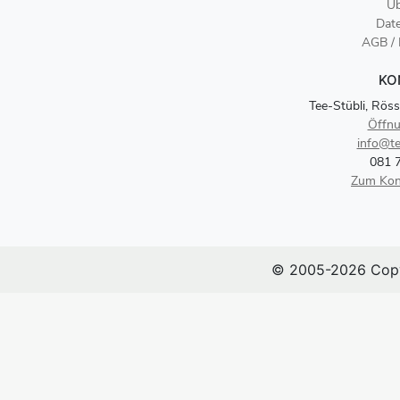
Üb
Dat
AGB /
KO
Tee-Stübli, Röss
Öffnu
info@te
081 
Zum Kon
© 2005-2026 Copy