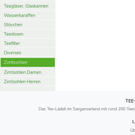
Teegläser, Glaskannen
Wasserkaraffen
Stövchen
Teedosen
Teefilter
Diverses
Zimtsohlen
Zimtsohlen Damen
Zimtsohlen Herren
TEE
Das Tee-Lädeli im Sarganserland mit rund 200 Tees
L
Üb