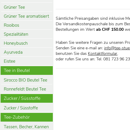
Grüner Tee
Grüner Tee aromatisiert
Sämtliche Preisangaben sind inklusive M
Die Versandkostenpauschale bis zum Bes
Rooibos
Bestellungen im Wert
ab CHF 150.00
we
Spezialitäten
Haben Sie weitere Fragen zu unseren Pr
Honeybusch
Senden Sie eine e-mail an:
info@tee-stueb
Ayurveda
benutzen Sie das
Kontaktformular
,
oder rufen Sie uns an: Tel. 081 723 96 23
Eistee
Tee in Beutel
Sirocco BIO Beutel Tee
Ronnefeldt Beutel Tee
Zucker / Süsstoffe
Zucker / Süsstoffe
Tee-Zubehör
Tassen, Becher, Kannen