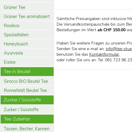
Grüner Tee
Grüner Tee aromatisiert
Sämtliche Preisangaben sind inklusive M
Die Versandkostenpauschale bis zum Bes
Rooibos
Bestellungen im Wert
ab CHF 150.00
we
Spezialitäten
Haben Sie weitere Fragen zu unseren Pr
Honeybusch
Senden Sie eine e-mail an:
info@tee-stueb
Ayurveda
benutzen Sie das
Kontaktformular
,
oder rufen Sie uns an: Tel. 081 723 96 23
Eistee
Tee in Beutel
Sirocco BIO Beutel Tee
Ronnefeldt Beutel Tee
Zucker / Süsstoffe
Zucker / Süsstoffe
Tee-Zubehör
Tassen, Becher, Kannen