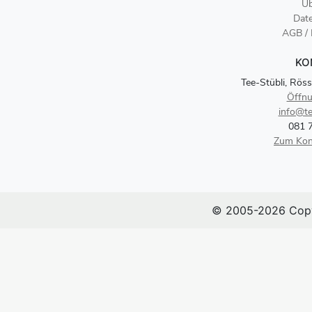
Üb
Dat
AGB /
KO
Tee-Stübli, Röss
Öffnu
info@te
081 
Zum Kon
© 2005-2026 Copy