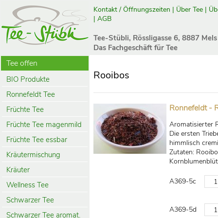
Kontakt / Öffnungszeiten
|
Über Tee
|
Üb
|
AGB
Tee-Stübli, Rössligasse 6, 8887 Mels
Das Fachgeschäft für Tee
Tee offen
Rooibos
BIO Produkte
Ronnefeldt Tee
Ronnefeldt - 
Früchte Tee
Früchte Tee magenmild
Aromatisierter 
Die ersten Trie
Früchte Tee essbar
himmlisch crem
Zutaten: Rooibo
Kräutermischung
Kornblumenblüt
Kräuter
A369-5c
Wellness Tee
Schwarzer Tee
A369-5d
Schwarzer Tee aromat.