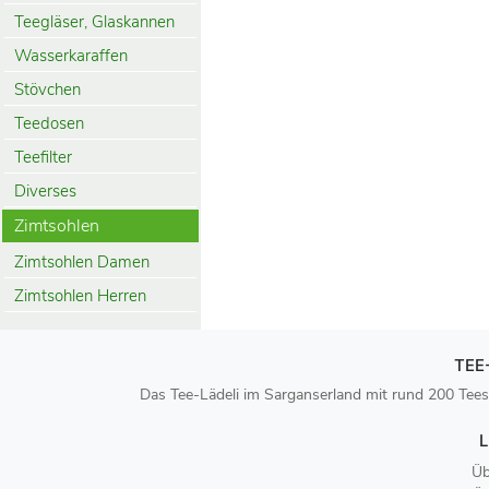
Teegläser, Glaskannen
Wasserkaraffen
Stövchen
Teedosen
Teefilter
Diverses
Zimtsohlen
Zimtsohlen Damen
Zimtsohlen Herren
TEE
Das Tee-Lädeli im Sarganserland mit rund 200 Tees
L
Üb