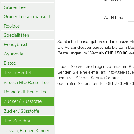
A3341-5c
Grüner Tee
Grüner Tee aromatisiert
A3341-5d
Rooibos
Spezialitäten
Sämtliche Preisangaben sind inklusive M
Honeybusch
Die Versandkostenpauschale bis zum Bes
Bestellungen im Wert
ab CHF 150.00
we
Ayurveda
Eistee
Haben Sie weitere Fragen zu unseren Pr
Tee in Beutel
Senden Sie eine e-mail an:
info@tee-stueb
benutzen Sie das
Kontaktformular
,
Sirocco BIO Beutel Tee
oder rufen Sie uns an: Tel. 081 723 96 23
Ronnefeldt Beutel Tee
Zucker / Süsstoffe
Zucker / Süsstoffe
Tee-Zubehör
Tassen, Becher, Kannen