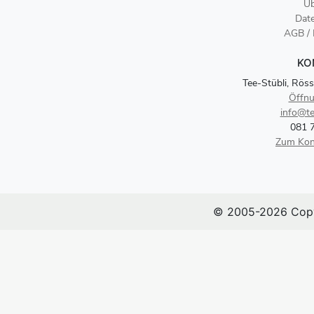
Üb
Dat
AGB /
KO
Tee-Stübli, Röss
Öffnu
info@te
081 
Zum Kon
© 2005-2026 Copy