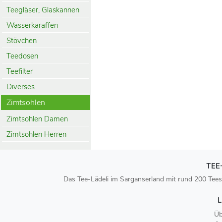
Teegläser, Glaskannen
Wasserkaraffen
Stövchen
Teedosen
Teefilter
Diverses
Zimtsohlen
Zimtsohlen Damen
Zimtsohlen Herren
TEE
Das Tee-Lädeli im Sarganserland mit rund 200 Tees
L
Üb