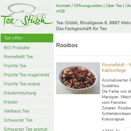
Kontakt / Öffnungszeiten
|
Über Tee
|
Üb
AGB
Tee-Stübli, Rössligasse 6, 8887 Mels
Das Fachgeschäft für Tee
Tee offen
Rooibos
BIO Produkte
Ronnefeldt Tee
Ronnefeldt - 
Früchte Tee
Kaktusfeige
Früchte Tee magenmild
Aromatisierter
Früchte Tee essbar
Südafrika
Die Farbe von 
Kräutermischung
Marzipan. Weich
Kräuter
vom Feinsten.
Zutaten: Rooibo
Wellness Tee
Schlehdornbeere
Kokosrapsel.
Schwarzer Tee
Schwarzer Tee aromat.