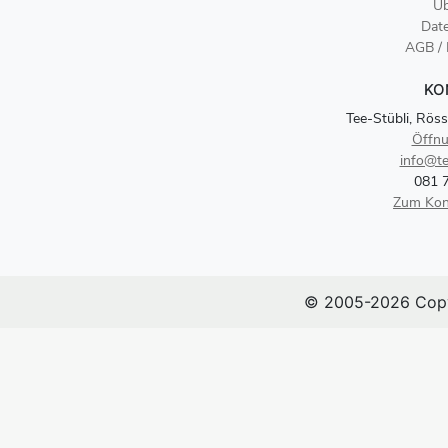
Üb
Dat
AGB /
KO
Tee-Stübli, Röss
Öffnu
info@te
081 
Zum Kon
© 2005-2026 Copy