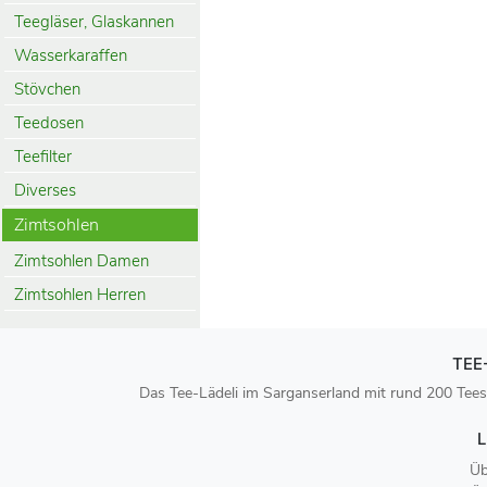
Teegläser, Glaskannen
Wasserkaraffen
Stövchen
Teedosen
Teefilter
Diverses
Zimtsohlen
Zimtsohlen Damen
Zimtsohlen Herren
TEE
Das Tee-Lädeli im Sarganserland mit rund 200 Tees
L
Üb