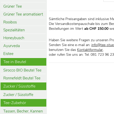
Grüner Tee
Grüner Tee aromatisiert
Sämtliche Preisangaben sind inklusive M
Rooibos
Die Versandkostenpauschale bis zum Bes
Bestellungen im Wert
ab CHF 150.00
we
Spezialitäten
Honeybusch
Haben Sie weitere Fragen zu unseren Pr
Senden Sie eine e-mail an:
info@tee-stueb
Ayurveda
benutzen Sie das
Kontaktformular
,
Eistee
oder rufen Sie uns an: Tel. 081 723 96 23
Tee in Beutel
Sirocco BIO Beutel Tee
Ronnefeldt Beutel Tee
Zucker / Süsstoffe
Zucker / Süsstoffe
Tee-Zubehör
Tassen, Becher, Kannen