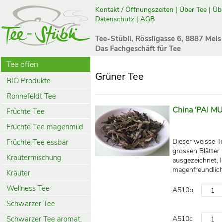
Kontakt / Öffnungszeiten
|
Über Tee
|
Üb
Datenschutz
|
AGB
Tee-Stübli, Rössligasse 6, 8887 Mels
Das Fachgeschäft für Tee
Tee offen
Grüner Tee
BIO Produkte
Ronnefeldt Tee
China 'PAI MU
Früchte Tee
Früchte Tee magenmild
Dieser weisse T
Früchte Tee essbar
grossen Blätter
Kräutermischung
ausgezeichnet, l
magenfreundlich
Kräuter
Wellness Tee
A510b
Schwarzer Tee
Schwarzer Tee aromat.
A510c