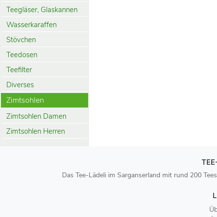
Teegläser, Glaskannen
Wasserkaraffen
Stövchen
Teedosen
Teefilter
Diverses
Zimtsohlen
Zimtsohlen Damen
Zimtsohlen Herren
TEE
Das Tee-Lädeli im Sarganserland mit rund 200 Tees
L
Üb