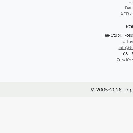
Üb
Dat
AGB /
KO
Tee-Stübli, Röss
Öffnu
info@te
081 
Zum Kon
© 2005-2026 Copy