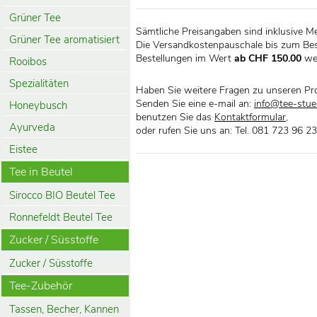
Grüner Tee
Sämtliche Preisangaben sind inklusive M
Grüner Tee aromatisiert
Die Versandkostenpauschale bis zum Bes
Bestellungen im Wert
ab CHF 150.00
we
Rooibos
Spezialitäten
Haben Sie weitere Fragen zu unseren Pr
Senden Sie eine e-mail an:
info@tee-stueb
Honeybusch
benutzen Sie das
Kontaktformular
,
Ayurveda
oder rufen Sie uns an: Tel. 081 723 96 23
Eistee
Tee in Beutel
Sirocco BIO Beutel Tee
Ronnefeldt Beutel Tee
Zucker / Süsstoffe
Zucker / Süsstoffe
Tee-Zubehör
Tassen, Becher, Kannen