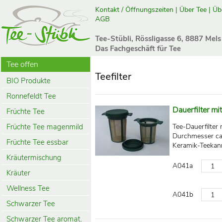
Kontakt / Öffnungszeiten
|
Über Tee
|
Üb
AGB
Tee-Stübli, Rössligasse 6, 8887 Mels
Das Fachgeschäft für Tee
Tee offen
Teefilter
BIO Produkte
Ronnefeldt Tee
Dauerfilter mi
Früchte Tee
Früchte Tee magenmild
Tee-Dauerfilter 
Durchmesser ca.
Früchte Tee essbar
Keramik-Teekanne
Kräutermischung
A041a
Kräuter
Wellness Tee
A041b
Schwarzer Tee
Schwarzer Tee aromat.