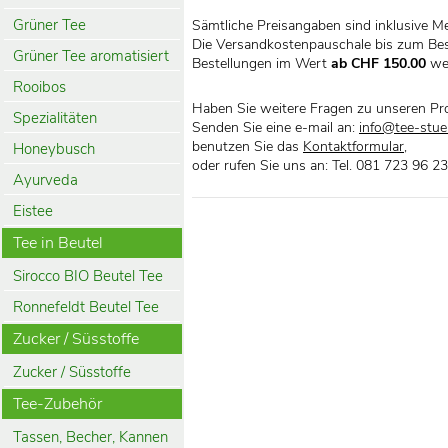
Grüner Tee
Sämtliche Preisangaben sind inklusive M
Die Versandkostenpauschale bis zum Bes
Grüner Tee aromatisiert
Bestellungen im Wert
ab CHF 150.00
we
Rooibos
Haben Sie weitere Fragen zu unseren Pr
Spezialitäten
Senden Sie eine e-mail an:
info@tee-stueb
benutzen Sie das
Kontaktformular
,
Honeybusch
oder rufen Sie uns an: Tel. 081 723 96 23
Ayurveda
Eistee
Tee in Beutel
Sirocco BIO Beutel Tee
Ronnefeldt Beutel Tee
Zucker / Süsstoffe
Zucker / Süsstoffe
Tee-Zubehör
Tassen, Becher, Kannen