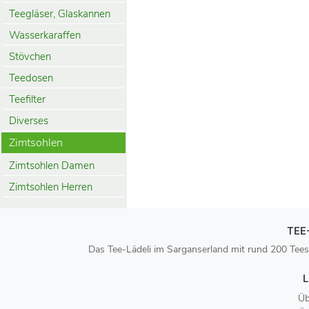
Teegläser, Glaskannen
Wasserkaraffen
Stövchen
Teedosen
Teefilter
Diverses
Zimtsohlen
Zimtsohlen Damen
Zimtsohlen Herren
TEE
Das Tee-Lädeli im Sarganserland mit rund 200 Tees
L
Üb