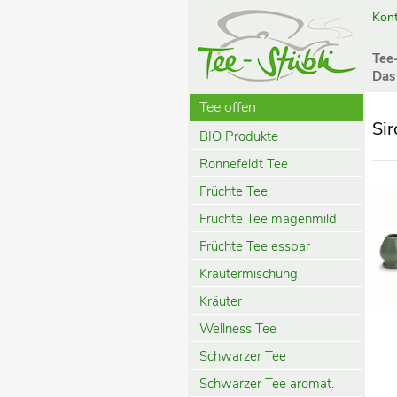
Kont
Tee
Das
Tee offen
Sir
BIO Produkte
Ronnefeldt Tee
Früchte Tee
Früchte Tee magenmild
Früchte Tee essbar
Kräutermischung
Kräuter
Wellness Tee
Schwarzer Tee
Schwarzer Tee aromat.