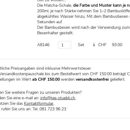
Die Matcha-Schale,
die Farbe und Muster kann je na
200ml, je nach Stärke nehmen Sie 1–2 Bambuslöffe
abgekühltes Wasser hinzu. Mit dem Bambusbesen 
Sekunden auf.
Der Bambusbesen wird nach der Verwendung zum 
Besenhalter gestellt.
A8146
Set
à CHF
93.00
liche Preisangaben sind inklusive Mehrwertsteuer.
Versandkostenpauschale bis zum Bestellwert von CHF 150.00 beträgt C
ellungen im Wert
ab CHF 150.00
werden
versandkostenfrei
geliefert.
n Sie weitere Fragen zu unseren Produkten?
en Sie eine e-mail an:
info@tee-stuebli.ch
,
tzen Sie das
Kontaktformular
,
 rufen Sie uns an: Tel. 081 723 96 23