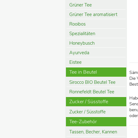
Grüner Tee
Grüner Tee aromatisiert
Rooibos
Spezialitäten
Honeybusch
Ayurveda
Eistee
Tee in Beutel
Sämt
Die 
Sirocco BIO Beutel Tee
Best
Ronnefeldt Beutel Tee
Habe
Zucker / Süsstoffe
Send
benu
Zucker / Süsstoffe
oder
Tee-Zubehör
Tassen, Becher, Kannen