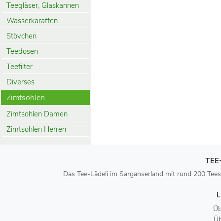
Teegläser, Glaskannen
Wasserkaraffen
Stövchen
Teedosen
Teefilter
Diverses
Zimtsohlen
Zimtsohlen Damen
Zimtsohlen Herren
TEE
Das Tee-Lädeli im Sarganserland mit rund 200 Tees
L
Üb
Üb