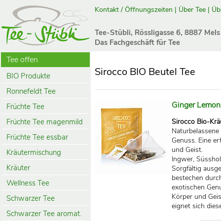
Kontakt / Öffnungszeiten
|
Über Tee
|
Üb
Tee-Stübli, Rössligasse 6, 8887 Mels
Das Fachgeschäft für Tee
Tee offen
Sirocco BIO Beutel Tee
BIO Produkte
Ronnefeldt Tee
Ginger Lemon
Früchte Tee
Früchte Tee magenmild
Sirocco Bio-Krä
Naturbelassene I
Früchte Tee essbar
Genuss. Eine erf
und Geist.
Kräutermischung
Ingwer, Süsshol
Kräuter
Sorgfältig ausge
bestechen durch 
Wellness Tee
exotischen Genus
Körper und Gei
Schwarzer Tee
eignet sich die
Schwarzer Tee aromat.