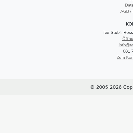
Dat
AGB /
KO
Tee-Stübli, Röss
Öffnu
info@te
081 
Zum Kon
© 2005-2026 Copy