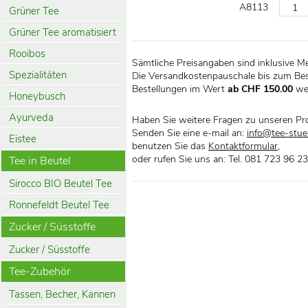
A8113
Grüner Tee
Grüner Tee aromatisiert
Rooibos
Sämtliche Preisangaben sind inklusive M
Spezialitäten
Die Versandkostenpauschale bis zum Bes
Bestellungen im Wert
ab CHF 150.00
we
Honeybusch
Ayurveda
Haben Sie weitere Fragen zu unseren Pr
Senden Sie eine e-mail an:
info@tee-stueb
Eistee
benutzen Sie das
Kontaktformular
,
oder rufen Sie uns an: Tel. 081 723 96 23
Tee in Beutel
Sirocco BIO Beutel Tee
Ronnefeldt Beutel Tee
Zucker / Süsstoffe
Zucker / Süsstoffe
Tee-Zubehör
Tassen, Becher, Kannen