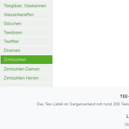
Teegläser, Glaskannen
Wasserkaraffen
Stövchen
Teedosen
Teefilter
Diverses
Zimtsohlen
Zimtsohlen Damen
Zimtsohlen Herren
TEE
Das Tee-Lädeli im Sarganserland mit rund 200 Tees
L
Üb