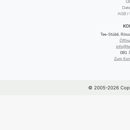
Üb
Dat
AGB /
KO
Tee-Stübli, Röss
Öffnu
info@te
081 
Zum Kon
© 2005-2026 Copy