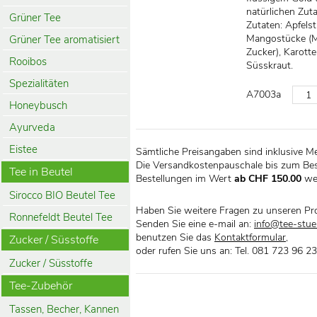
natürlichen Zut
Grüner Tee
Zutaten: Apfelst
Mangostücke (M
Grüner Tee aromatisiert
Zucker), Karott
Rooibos
Süsskraut.
Spezialitäten
A7003a
Honeybusch
Ayurveda
Eistee
Sämtliche Preisangaben sind inklusive M
Die Versandkostenpauschale bis zum Bes
Tee in Beutel
Bestellungen im Wert
ab CHF 150.00
we
Sirocco BIO Beutel Tee
Haben Sie weitere Fragen zu unseren Pr
Ronnefeldt Beutel Tee
Senden Sie eine e-mail an:
info@tee-stueb
benutzen Sie das
Kontaktformular
,
Zucker / Süsstoffe
oder rufen Sie uns an: Tel. 081 723 96 23
Zucker / Süsstoffe
Tee-Zubehör
Tassen, Becher, Kannen