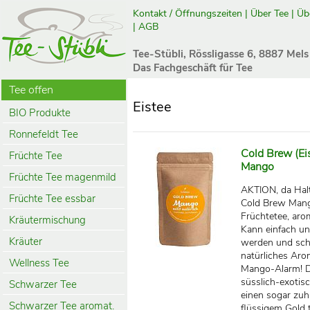
Kontakt / Öffnungszeiten
|
Über Tee
|
Üb
|
AGB
Tee-Stübli, Rössligasse 6, 8887 Mels
Das Fachgeschäft für Tee
Tee offen
Eistee
BIO Produkte
Ronnefeldt Tee
Cold Brew (Eis
Früchte Tee
Mango
Früchte Tee magenmild
AKTION, da Hal
Früchte Tee essbar
Cold Brew Mango
Früchtetee, ar
Kräutermischung
Kann einfach un
Kräuter
werden und schon
natürliches Aro
Wellness Tee
Mango-Alarm! Di
süsslich-exoti
Schwarzer Tee
einen sogar zuh
Schwarzer Tee aromat.
flüssigem Gold 