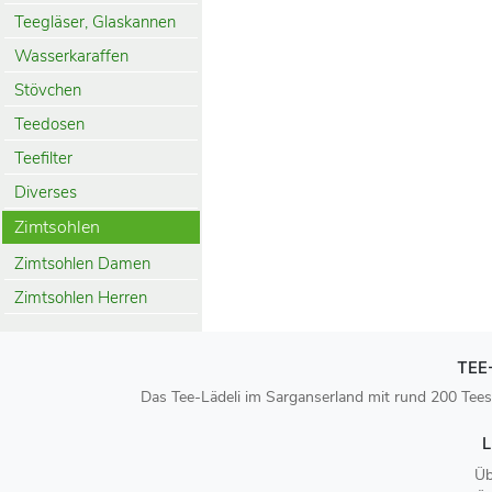
Teegläser, Glaskannen
Wasserkaraffen
Stövchen
Teedosen
Teefilter
Diverses
Zimtsohlen
Zimtsohlen Damen
Zimtsohlen Herren
TEE
Das Tee-Lädeli im Sarganserland mit rund 200 Tees
L
Üb