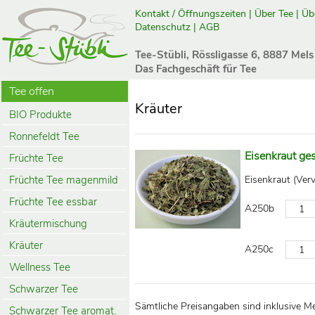
Kontakt / Öffnungszeiten
|
Über Tee
|
Üb
Datenschutz
|
AGB
Tee-Stübli, Rössligasse 6, 8887 Mels
Das Fachgeschäft für Tee
Tee offen
Kräuter
BIO Produkte
Ronnefeldt Tee
Eisenkraut ge
Früchte Tee
Früchte Tee magenmild
Eisenkraut (Verv
Früchte Tee essbar
A250b
Kräutermischung
Kräuter
A250c
Wellness Tee
Schwarzer Tee
Sämtliche Preisangaben sind inklusive M
Schwarzer Tee aromat.