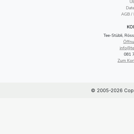
Üb
Dat
AGB /
KO
Tee-Stübli, Röss
Öffnu
info@te
081 
Zum Kon
© 2005-2026 Copy