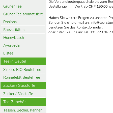
Die Versandkostenpauschale bis zum Bes
Grüner Tee
Bestellungen im Wert
ab CHF 150.00
we
Grüner Tee aromatisiert
Haben Sie weitere Fragen zu unseren Pr
Rooibos
Senden Sie eine e-mail an:
info@tee-stueb
benutzen Sie das
Kontaktformular
,
Spezialitäten
oder rufen Sie uns an: Tel. 081 723 96 23
Honeybusch
Ayurveda
Eistee
Tee in Beutel
Sirocco BIO Beutel Tee
Ronnefeldt Beutel Tee
Zucker / Süsstoffe
Zucker / Süsstoffe
Tee-Zubehör
Tassen, Becher, Kannen