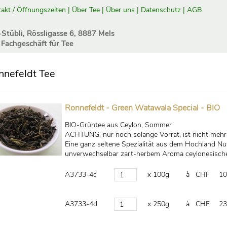
akt / Öffnungszeiten
|
Über Tee
|
Über uns
|
Datenschutz
|
AGB
-Stübli, Rössligasse 6, 8887 Mels
 Fachgeschäft für Tee
nnefeldt Tee
Ronnefeldt - Green Watawala Special - BIO
BIO-Grüntee aus Ceylon, Sommer
ACHTUNG, nur noch solange Vorrat, ist nicht mehr l
Eine ganz seltene Spezialität aus dem Hochland Nuw
unverwechselbar zart-herbem Aroma ceylonesischer
A3733-4c
x 100g
à CHF
10
A3733-4d
x 250g
à CHF
23