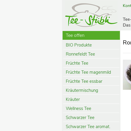
Kont
Tee
Das
Tee offen
Ro
BIO Produkte
Ronnefeldt Tee
Früchte Tee
Früchte Tee magenmild
Früchte Tee essbar
Kräutermischung
Kräuter
Wellness Tee
Schwarzer Tee
Schwarzer Tee aromat.