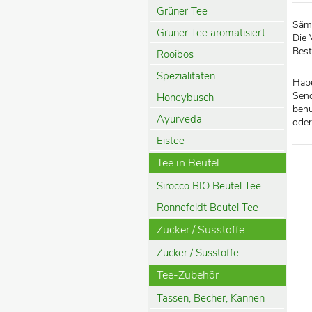
Grüner Tee
Sämt
Grüner Tee aromatisiert
Die 
Best
Rooibos
Spezialitäten
Habe
Send
Honeybusch
benu
Ayurveda
oder
Eistee
Tee in Beutel
Sirocco BIO Beutel Tee
Ronnefeldt Beutel Tee
Zucker / Süsstoffe
Zucker / Süsstoffe
Tee-Zubehör
Tassen, Becher, Kannen