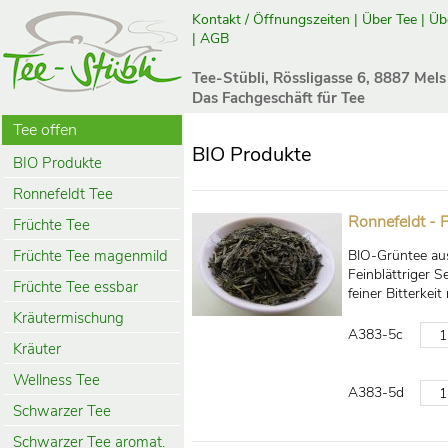
Kontakt / Öffnungszeiten
|
Über Tee
|
Üb
|
AGB
Tee-Stübli, Rössligasse 6, 8887 Mels
Das Fachgeschäft für Tee
Tee offen
BIO Produkte
BIO Produkte
Ronnefeldt Tee
Ronnefeldt - 
Früchte Tee
Früchte Tee magenmild
BIO-Grüntee aus
Feinblättriger S
Früchte Tee essbar
feiner Bitterkei
Kräutermischung
A383-5c
Kräuter
Wellness Tee
A383-5d
Schwarzer Tee
Schwarzer Tee aromat.