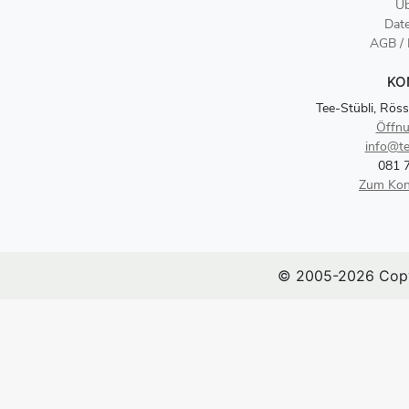
Üb
Dat
AGB /
KO
Tee-Stübli, Röss
Öffnu
info@te
081 
Zum Kon
© 2005-2026 Copy