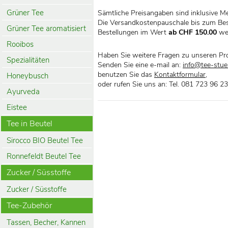
Grüner Tee
Sämtliche Preisangaben sind inklusive M
Die Versandkostenpauschale bis zum Bes
Grüner Tee aromatisiert
Bestellungen im Wert
ab CHF 150.00
we
Rooibos
Haben Sie weitere Fragen zu unseren Pr
Spezialitäten
Senden Sie eine e-mail an:
info@tee-stueb
benutzen Sie das
Kontaktformular
,
Honeybusch
oder rufen Sie uns an: Tel. 081 723 96 23
Ayurveda
Eistee
Tee in Beutel
Sirocco BIO Beutel Tee
Ronnefeldt Beutel Tee
Zucker / Süsstoffe
Zucker / Süsstoffe
Tee-Zubehör
Tassen, Becher, Kannen