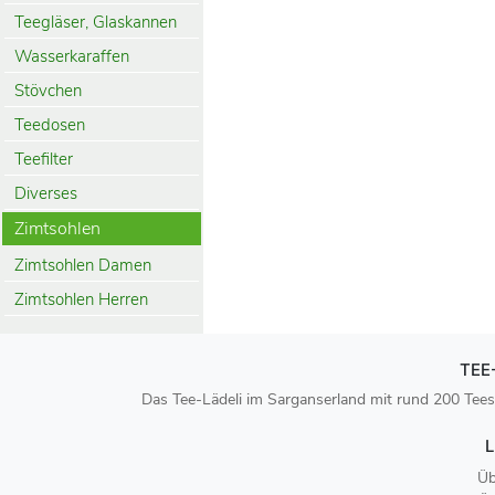
Teegläser, Glaskannen
Wasserkaraffen
Stövchen
Teedosen
Teefilter
Diverses
Zimtsohlen
Zimtsohlen Damen
Zimtsohlen Herren
TEE
Das Tee-Lädeli im Sarganserland mit rund 200 Tees
L
Üb