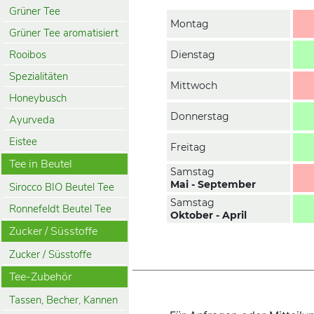
Grüner Tee
Montag
Grüner Tee aromatisiert
Rooibos
Dienstag
Spezialitäten
Mittwoch
Honeybusch
Donnerstag
Ayurveda
Eistee
Freitag
Tee in Beutel
Samstag
Mai - September
Sirocco BIO Beutel Tee
Samstag
Ronnefeldt Beutel Tee
Oktober - April
Zucker / Süsstoffe
Zucker / Süsstoffe
Tee-Zubehör
Tassen, Becher, Kannen