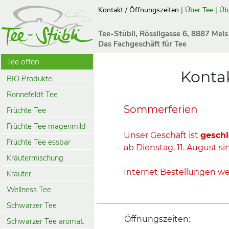
Kontakt / Öffnungszeiten
|
Über Tee
|
Üb
Tee-Stübli, Rössligasse 6, 8887 Mels
Das Fachgeschäft für Tee
Tee offen
Kontak
BIO Produkte
Ronnefeldt Tee
Sommerferien
Früchte Tee
Früchte Tee magenmild
Unser Geschäft ist
geschl
Früchte Tee essbar
ab Dienstag, 11. August sin
Kräutermischung
Internet Bestellungen we
Kräuter
Wellness Tee
Schwarzer Tee
Öffnungszeiten:
Schwarzer Tee aromat.