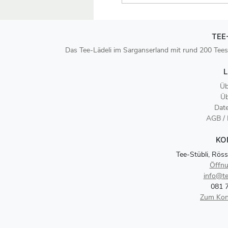
TEE
Das Tee-Lädeli im Sarganserland mit rund 200 Tees
L
Üb
Üb
Dat
AGB /
KO
Tee-Stübli, Röss
Öffnu
info@te
081 
Zum Kon