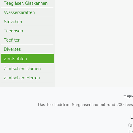
Teegläser, Glaskannen
Wasserkaraffen
Stövchen
Teedosen
Teefilter
Diverses
Zimtsohlen
Zimtsohlen Damen
Zimtsohlen Herren
TEE
Das Tee-Lädeli im Sarganserland mit rund 200 Tees
L
Üb
Üb