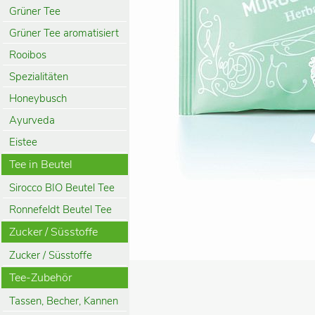
Grüner Tee
Grüner Tee aromatisiert
Rooibos
Spezialitäten
Honeybusch
Ayurveda
Eistee
Tee in Beutel
Sirocco BIO Beutel Tee
Ronnefeldt Beutel Tee
Zucker / Süsstoffe
Zucker / Süsstoffe
Tee-Zubehör
Tassen, Becher, Kannen