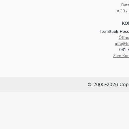
Dat
AGB /
KO
Tee-Stübli, Röss
Öffnu
info@te
081 
Zum Kon
© 2005-2026 Copy