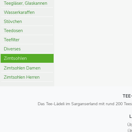
Teegläser, Glaskannen
Wasserkaraffen
Stövchen
Teedosen
Teefilter
Diverses
Zimtsohlen
Zimtsohlen Damen
Zimtsohlen Herren
TEE
Das Tee-Lädeli im Sarganserland mit rund 200 Tees
L
Üb
Üb