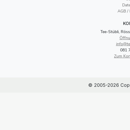
Dat
AGB /
KO
Tee-Stübli, Röss
Öffnu
info@te
081 
Zum Kon
© 2005-2026 Copy