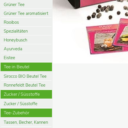
Grüner Tee
Grüner Tee aromatisiert
Rooibos
Spezialitäten
Honeybusch
Ayurveda
Eistee
Tee in Beutel
Sirocco BIO Beutel Tee
Ronnefeldt Beutel Tee
Zucker / Süsstoffe
Zucker / Süsstoffe
Tee-Zubehör
Tassen, Becher, Kannen