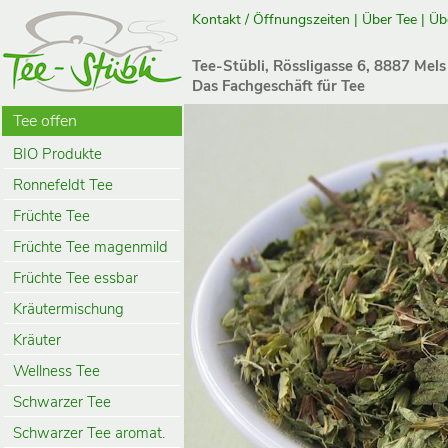
Kontakt / Öffnungszeiten
|
Über Tee
|
Üb
Tee-Stübli, Rössligasse 6, 8887 Mels
Das Fachgeschäft für Tee
Tee offen
BIO Produkte
Ronnefeldt Tee
Früchte Tee
Früchte Tee magenmild
Früchte Tee essbar
Kräutermischung
Kräuter
Wellness Tee
Schwarzer Tee
Schwarzer Tee aromat.