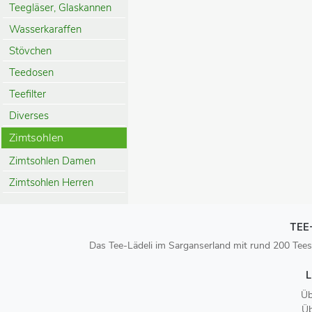
Teegläser, Glaskannen
Wasserkaraffen
Stövchen
Teedosen
Teefilter
Diverses
Zimtsohlen
Zimtsohlen Damen
Zimtsohlen Herren
TEE
Das Tee-Lädeli im Sarganserland mit rund 200 Tees
L
Üb
Üb