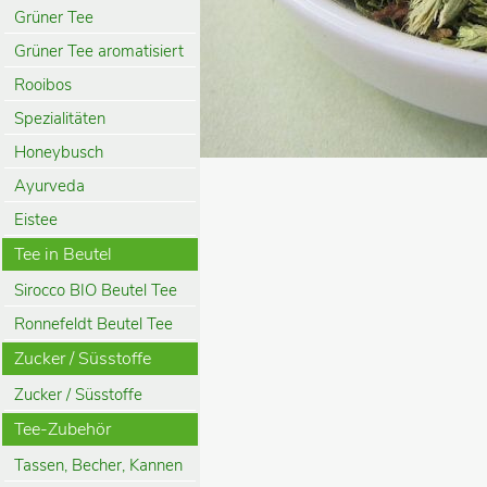
Grüner Tee
Grüner Tee aromatisiert
Rooibos
Spezialitäten
Honeybusch
Ayurveda
Eistee
Tee in Beutel
Sirocco BIO Beutel Tee
Ronnefeldt Beutel Tee
Zucker / Süsstoffe
Zucker / Süsstoffe
Tee-Zubehör
Tassen, Becher, Kannen