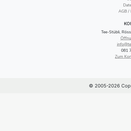
Dat
AGB /
KO
Tee-Stübli, Röss
Öffnu
info@te
081 
Zum Kon
© 2005-2026 Copy