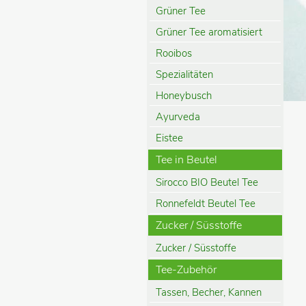
Grüner Tee
Grüner Tee aromatisiert
Rooibos
Spezialitäten
Honeybusch
Ayurveda
Eistee
Tee in Beutel
Sirocco BIO Beutel Tee
Ronnefeldt Beutel Tee
Zucker / Süsstoffe
Zucker / Süsstoffe
Tee-Zubehör
Tassen, Becher, Kannen