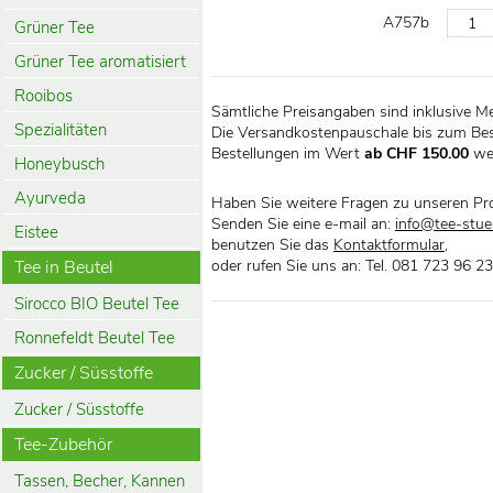
A757b
Grüner Tee
Grüner Tee aromatisiert
Rooibos
Sämtliche Preisangaben sind inklusive M
Spezialitäten
Die Versandkostenpauschale bis zum Bes
Bestellungen im Wert
ab CHF 150.00
we
Honeybusch
Ayurveda
Haben Sie weitere Fragen zu unseren Pr
Senden Sie eine e-mail an:
info@tee-stueb
Eistee
benutzen Sie das
Kontaktformular
,
Tee in Beutel
oder rufen Sie uns an: Tel. 081 723 96 23
Sirocco BIO Beutel Tee
Ronnefeldt Beutel Tee
Zucker / Süsstoffe
Zucker / Süsstoffe
Tee-Zubehör
Tassen, Becher, Kannen