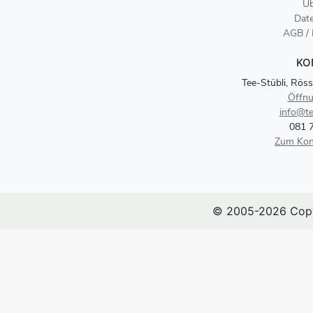
Üb
Dat
AGB /
KO
Tee-Stübli, Röss
Öffnu
info@te
081 
Zum Kon
© 2005-2026 Copy