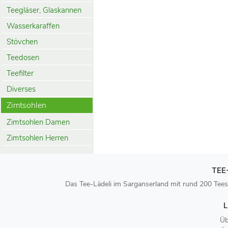
Teegläser, Glaskannen
Wasserkaraffen
Stövchen
Teedosen
Teefilter
Diverses
Zimtsohlen
Zimtsohlen Damen
Zimtsohlen Herren
TEE
Das Tee-Lädeli im Sarganserland mit rund 200 Tees
L
Üb