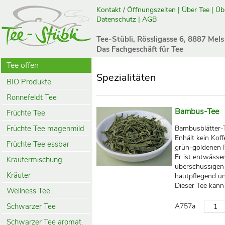
Kontakt / Öffnungszeiten
|
Über Tee
|
Üb
Datenschutz
|
AGB
Tee-Stübli, Rössligasse 6, 8887 Mels
Das Fachgeschäft für Tee
Tee offen
Spezialitäten
BIO Produkte
Ronnefeldt Tee
Bambus-Tee
Früchte Tee
Früchte Tee magenmild
Bambusblätter-
Enhält kein Kof
Früchte Tee essbar
grün-goldenen F
Er ist entwässe
Kräutermischung
überschüssigen 
Kräuter
hautpflegend u
Dieser Tee kan
Wellness Tee
Schwarzer Tee
A757a
Schwarzer Tee aromat.