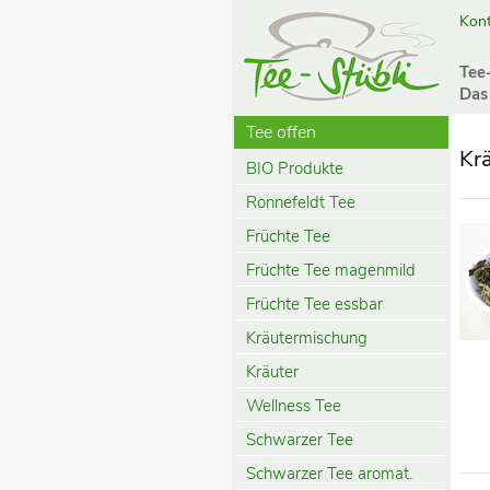
Kont
Tee
Das
Tee offen
Kr
BIO Produkte
Ronnefeldt Tee
Früchte Tee
Früchte Tee magenmild
Früchte Tee essbar
Kräutermischung
Kräuter
Wellness Tee
Schwarzer Tee
Schwarzer Tee aromat.