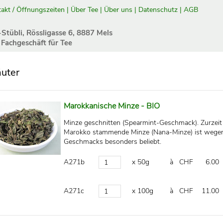
akt / Öffnungszeiten
|
Über Tee
|
Über uns
|
Datenschutz
|
AGB
-Stübli, Rössligasse 6, 8887 Mels
 Fachgeschäft für Tee
äuter
Marokkanische Minze - BIO
Minze geschnitten (Spearmint-Geschmack). Zurzeit i
Marokko stammende Minze (Nana-Minze) ist wegen 
Geschmacks besonders beliebt.
A271b
x 50g
à CHF
6.00
A271c
x 100g
à CHF
11.00