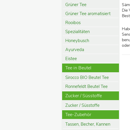
Grüner Tee
Sämt
Die 
Grüner Tee aromatisiert
Best
Rooibos
Habe
Spezialitäten
Send
benu
Honeybusch
oder
Ayurveda
Eistee
Tee in Beutel
Sirocco BIO Beutel Tee
Ronnefeldt Beutel Tee
Zucker / Süsstoffe
Zucker / Süsstoffe
Tee-Zubehör
Tassen, Becher, Kannen