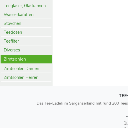
Teegläser, Glaskannen
Wasserkaraffen
Stövchen
Teedosen
Teefilter
Diverses
Zimtsohlen
Zimtsohlen Damen
Zimtsohlen Herren
TEE
Das Tee-Lädeli im Sarganserland mit rund 200 Tees
L
Üb