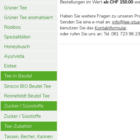
Bestellungen im Wert
ab CHF 150.00
we
Grüner Tee
Haben Sie weitere Fragen zu unseren Pr
Grüner Tee aromatisiert
Senden Sie eine e-mail an:
info@tee-stueb
Rooibos
benutzen Sie das
Kontaktformular
,
oder rufen Sie uns an: Tel. 081 723 96 23
Spezialitäten
Honeybusch
Ayurveda
Eistee
Tee in Beutel
Sirocco BIO Beutel Tee
Ronnefeldt Beutel Tee
Zucker / Süsstoffe
Zucker / Süsstoffe
Tee-Zubehör
Tassen, Becher, Kannen