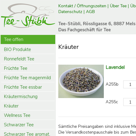
Kontakt / Öffnungszeiten
|
Über Tee
|
Üb
Datenschutz
|
AGB
Tee-Stübli, Rössligasse 6, 8887 Mels
Das Fachgeschäft für Tee
Tee offen
Kräuter
BIO Produkte
Ronnefeldt Tee
Lavendel
Früchte Tee
Früchte Tee magenmild
A255b
Früchte Tee essbar
Kräutermischung
A255c
Kräuter
Wellness Tee
Schwarzer Tee
Sämtliche Preisangaben sind inklusive M
Die Versandkostenpauschale bis zum Bes
Schwarzer Tee aromat.