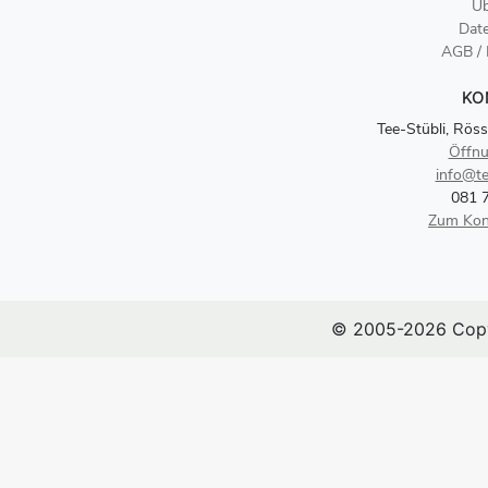
Üb
Dat
AGB /
KO
Tee-Stübli, Röss
Öffnu
info@te
081 
Zum Kon
© 2005-2026 Copy