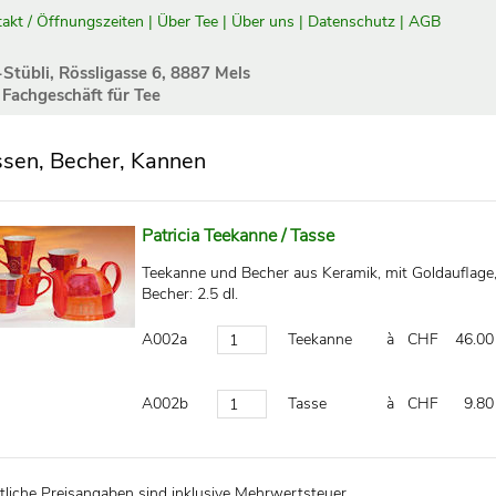
akt / Öffnungszeiten
|
Über Tee
|
Über uns
|
Datenschutz
|
AGB
-Stübli, Rössligasse 6, 8887 Mels
 Fachgeschäft für Tee
ssen, Becher, Kannen
Patricia Teekanne / Tasse
Teekanne und Becher aus Keramik, mit Goldauflage, h
Becher: 2.5 dl.
A002a
Teekanne
à CHF
46.00
A002b
Tasse
à CHF
9.80
liche Preisangaben sind inklusive Mehrwertsteuer.