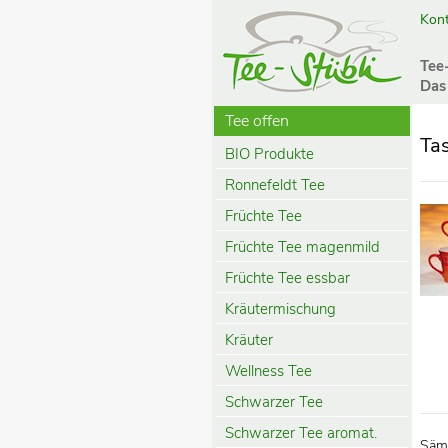
Kont
Tee
Das
Tee offen
Ta
BIO Produkte
Ronnefeldt Tee
Früchte Tee
Früchte Tee magenmild
Früchte Tee essbar
Kräutermischung
Kräuter
Wellness Tee
Schwarzer Tee
Schwarzer Tee aromat.
Sämt