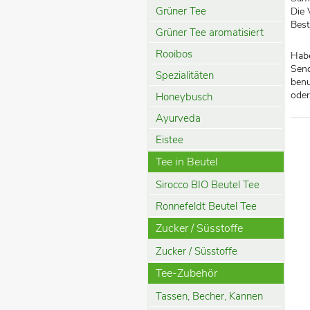
Grüner Tee
Die 
Best
Grüner Tee aromatisiert
Rooibos
Habe
Send
Spezialitäten
benu
oder
Honeybusch
Ayurveda
Eistee
Tee in Beutel
Sirocco BIO Beutel Tee
Ronnefeldt Beutel Tee
Zucker / Süsstoffe
Zucker / Süsstoffe
Tee-Zubehör
Tassen, Becher, Kannen