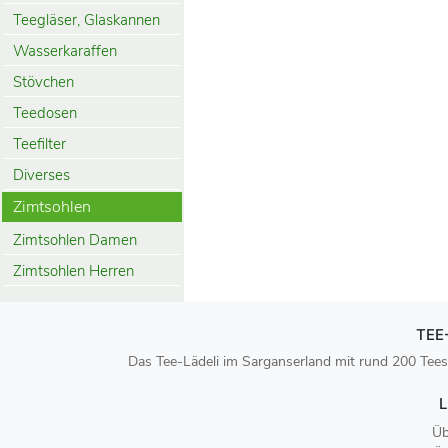
Teegläser, Glaskannen
Wasserkaraffen
Stövchen
Teedosen
Teefilter
Diverses
Zimtsohlen
Zimtsohlen Damen
Zimtsohlen Herren
TEE
Das Tee-Lädeli im Sarganserland mit rund 200 Tees
L
Üb