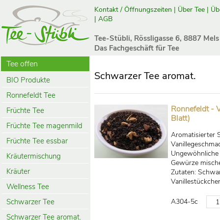
Kontakt / Öffnungszeiten
|
Über Tee
|
Üb
|
AGB
Tee-Stübli, Rössligasse 6, 8887 Mels
Das Fachgeschäft für Tee
Tee offen
Schwarzer Tee aromat.
BIO Produkte
Ronnefeldt Tee
Ronnefeldt - 
Früchte Tee
Blatt)
Früchte Tee magenmild
Aromatisierter
Früchte Tee essbar
Vanillegeschma
Ungewöhnliche K
Kräutermischung
Gewürze mischen
Kräuter
Zutaten: Schwar
Vanillestückche
Wellness Tee
Schwarzer Tee
A304-5c
Schwarzer Tee aromat.