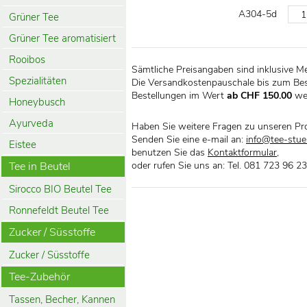
A304-5d
Grüner Tee
Grüner Tee aromatisiert
Rooibos
Sämtliche Preisangaben sind inklusive M
Spezialitäten
Die Versandkostenpauschale bis zum Bes
Bestellungen im Wert
ab CHF 150.00
we
Honeybusch
Ayurveda
Haben Sie weitere Fragen zu unseren Pr
Senden Sie eine e-mail an:
info@tee-stueb
Eistee
benutzen Sie das
Kontaktformular
,
Tee in Beutel
oder rufen Sie uns an: Tel. 081 723 96 23
Sirocco BIO Beutel Tee
Ronnefeldt Beutel Tee
Zucker / Süsstoffe
Zucker / Süsstoffe
Tee-Zubehör
Tassen, Becher, Kannen