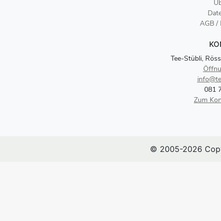
Üb
Dat
AGB /
KO
Tee-Stübli, Röss
Öffnu
info@te
081 
Zum Kon
© 2005-2026 Copy